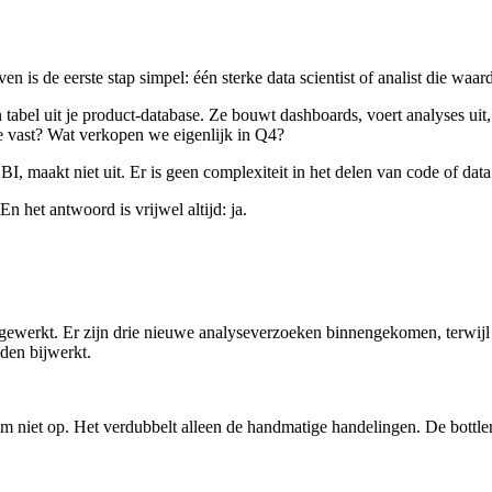
 is de eerste stap simpel: één sterke data scientist of analist die waarde
tabel uit je product-database. Ze bouwt dashboards, voert analyses ui
e vast? Wat verkopen we eigenlijk in Q4?
 BI, maakt niet uit. Er is geen complexiteit in het delen van code of da
En het antwoord is vrijwel altijd: ja.
ijgewerkt. Er zijn drie nieuwe analyseverzoeken binnengekomen, terwij
den bijwerkt.
leem niet op. Het verdubbelt alleen de handmatige handelingen. De bottle