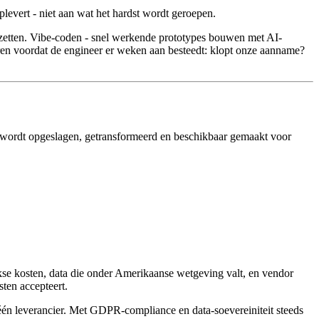
levert - niet aan wat het hardst wordt geroepen.
 zetten. Vibe-coden - snel werkende prototypes bouwen met AI-
eren voordat de engineer er weken aan besteedt: klopt onze aanname?
, wordt opgeslagen, getransformeerd en beschikbaar gemaakt voor
ijkse kosten, data die onder Amerikaanse wetgeving valt, en vendor
sten accepteert.
n één leverancier. Met GDPR-compliance en data-soevereiniteit steeds