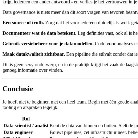
krijgt iedereen een ander antwoord - en verlies je het vertrouwen in j
Data governance is niets meer dan dit soort vragen van tevoren beant
Eén source of truth.
Zorg dat het voor iedereen duidelijk is welk geta
Documenteer wat de data betekent.
Leg definities vast, ook al is 
Gebruik versiebeheer voor je datamodellen.
Code voor analyses en 
Maak datakwaliteit zichtbaar.
Een pipeline die stilvalt zonder dat 
Dit is geen sexy onderwerp, en in de praktijk krijgt het vaak de laags
genoeg informatie over vinden.
Conclusie
Je hoeft niet te beginnen met een heel team. Begin met één goede ana
tooling en afspraken tegelijk.
Rol
Data scientist / analist
Kent de data van binnen en buiten. Stelt de ju
Data engineer
Bouwt pipelines, zet infrastructuur neer, behe