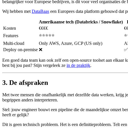
belangrijker voor Europese bedrijven, is dit voor veel organisaties de 
Wij hebben met
DataBaas
een Europees data platform gebouwd dat pre
Amerikaanse tech (Databricks / Snowflake)
Kosten
€€€€
€
⭐️⭐️⭐️⭐️⭐️
⭐️
Features
Multi-cloud
Only AWS, Azure, GCP (US only)
Al
Deploy on-premise
❌
✅
Een goed data team kan ook zelf een open-source toolset aan elkaar 
best bij jou past? Stijn vergeleek ze
in de praktijk
.
3. De afspraken
Met twee mensen die onafhankelijk met dezelfde data werken, krijg 
begrippen anders interpreteren.
Stel: jouw engineer bouwt een pipeline die de maandelijkse omzet ber
heeft er gelijk?
Dit is geen technisch probleem. Het is een definitieprobleem. Telt e