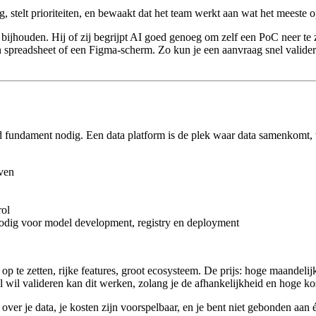
telt prioriteiten, en bewaakt dat het team werkt aan wat het meeste op
ijhouden. Hij of zij begrijpt AI goed genoeg om zelf een PoC neer te
en spreadsheet of een Figma-scherm. Zo kun je een aanvraag snel valid
ld fundament nodig. Een data platform is de plek waar data samenkomt
jven
rol
s nodig voor model development, registry en deployment
op te zetten, rijke features, groot ecosysteem. De prijs: hoge maandel
el wil valideren kan dit werken, zolang je de afhankelijkheid en hoge ko
over je data, je kosten zijn voorspelbaar, en je bent niet gebonden aa