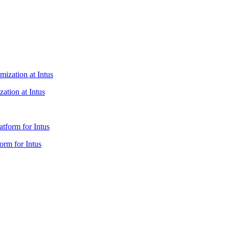
ation at Intus
form for Intus