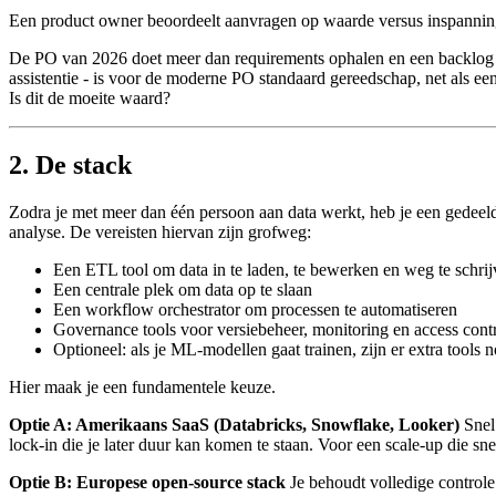
Een product owner beoordeelt aanvragen op waarde versus inspanning, s
De PO van 2026 doet meer dan requirements ophalen en een backlog b
assistentie - is voor de moderne PO standaard gereedschap, net als e
Is dit de moeite waard?
2. De stack
Zodra je met meer dan één persoon aan data werkt, heb je een gedee
analyse. De vereisten hiervan zijn grofweg:
Een ETL tool om data in te laden, te bewerken en weg te schri
Een centrale plek om data op te slaan
Een workflow orchestrator om processen te automatiseren
Governance tools voor versiebeheer, monitoring en access cont
Optioneel: als je ML-modellen gaat trainen, zijn er extra tool
Hier maak je een fundamentele keuze.
Optie A: Amerikaans SaaS (Databricks, Snowflake, Looker)
Snel 
lock-in die je later duur kan komen te staan. Voor een scale-up die sn
Optie B: Europese open-source stack
Je behoudt volledige controle 