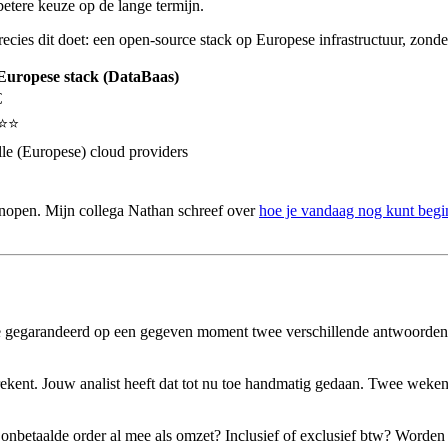
betere keuze op de lange termijn.
cies dit doet: een open-source stack op Europese infrastructuur, zonde
Europese stack (DataBaas)
€
⭐️⭐️
le (Europese) cloud providers
knopen. Mijn collega Nathan schreef over
hoe je vandaag nog kunt begi
je gegarandeerd op een gegeven moment twee verschillende antwoorden. 
ekent. Jouw analist heeft dat tot nu toe handmatig gedaan. Twee weken
en onbetaalde order al mee als omzet? Inclusief of exclusief btw? Word