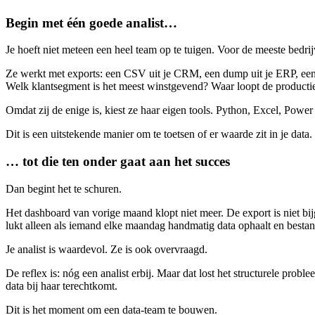
Begin met één goede analist…
Je hoeft niet meteen een heel team op te tuigen. Voor de meeste bedrijven
Ze werkt met exports: een CSV uit je CRM, een dump uit je ERP, een 
Welk klantsegment is het meest winstgevend? Waar loopt de producti
Omdat zij de enige is, kiest ze haar eigen tools. Python, Excel, Power
Dit is een uitstekende manier om te toetsen of er waarde zit in je data. 
… tot die ten onder gaat aan het succes
Dan begint het te schuren.
Het dashboard van vorige maand klopt niet meer. De export is niet b
lukt alleen als iemand elke maandag handmatig data ophaalt en bestan
Je analist is waardevol. Ze is ook overvraagd.
De reflex is: nóg een analist erbij. Maar dat lost het structurele prob
data bij haar terechtkomt.
Dit is het moment om een data-team te bouwen.