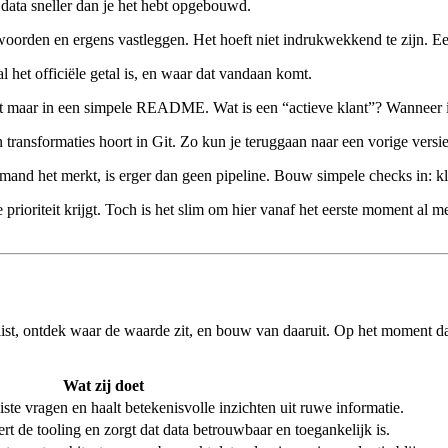
e data sneller dan je het hebt opgebouwd.
woorden en ergens vastleggen. Het hoeft niet indrukwekkend te zijn. Ee
l het officiële getal is, en waar dat vandaan komt.
het maar in een simpele README. Wat is een “actieve klant”? Wanneer is
transformaties hoort in Git. Zo kun je teruggaan naar een vorige versie
iemand het merkt, is erger dan geen pipeline. Bouw simpele checks in: k
te prioriteit krijgt. Toch is het slim om hier vanaf het eerste moment a
list, ontdek waar de waarde zit, en bouw van daaruit. Op het moment da
Wat zij doet
iste vragen en haalt betekenisvolle inzichten uit ruwe informatie.
ert de tooling en zorgt dat data betrouwbaar en toegankelijk is.